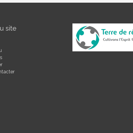
u site
u
és
er
tacter