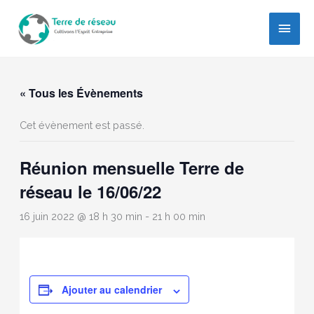
Aller
au
Men
contenu
princ
« Tous les Évènements
Cet évènement est passé.
Réunion mensuelle Terre de
réseau le 16/06/22
16 juin 2022 @ 18 h 30 min
-
21 h 00 min
Ajouter au calendrier